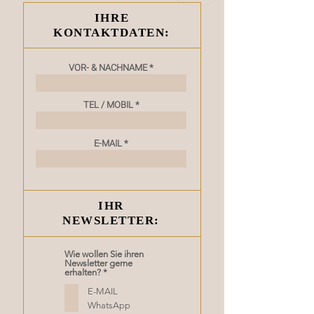
IHRE
KONTAKTDATEN:
VOR- & NACHNAME
TEL / MOBIL
E-MAIL
IHR
NEWSLETTER:
Wie wollen Sie ihren
Newsletter gerne
P
erhalten?
*
f
l
E-MAIL
i
WhatsApp
c